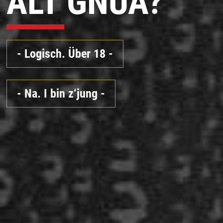
ALT GNUA?
-
Logisch. Über 18
-
-
Na. I bin z‘jung
-